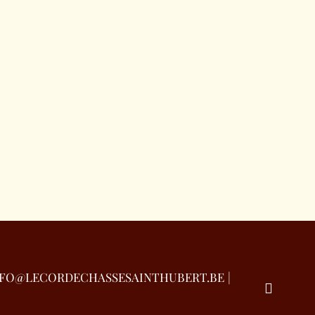
te betalen.
en. De klant moet het totale
t annuleert
j op enig moment annuleert.
INFO@LECORDECHASSESAINTHUBERT.BE