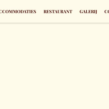
CCOMMODATIES
RESTAURANT
GALERIJ
C
Boekingsvoorwaarden
n zijn reservering tot 1 dag voor aankomst kosteloos annule