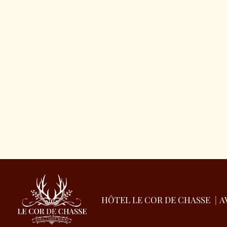
dag voor aa
Verblijfsprijs:
De klant kan z
bedrag van d
Niet-restitueerbaar:
de klan
HÔTEL LE COR DE CHASSE
A