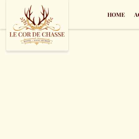
HOME
A
Standaardtarief:
De klant ka