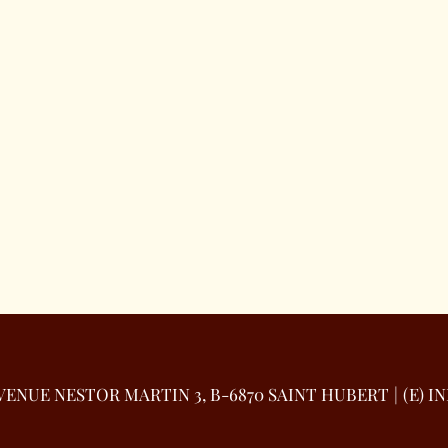
nkomst dient de klant het totale bedrag van de reservering 
ijn reservering tot 2 dagen voor aankomst kosteloos annuler
e reservering betalen als hij binnen 2 dagen voor aankoms
t moet het totale bedrag van de reservering betalen als hi
VENUE NESTOR MARTIN 3, B-6870 SAINT HUBERT
(E) 